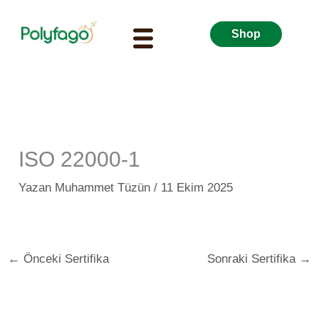
İçeriğe
Menu
atla
Shop
ISO 22000-1
Yazan
Muhammet Tüzün
/
11 Ekim 2025
←
Önceki Sertifika
Sonraki Sertifika
→