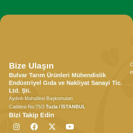
Bize Ulaşın
C
P
Bulvar Tarım Ürünleri Mühendislik
Endüstriyel Gıda ve Nakliyat Sanayi Tic.
Ltd. Şti.
Aydınlı Mahallesi Başkomutan
Caddesi No:75/3
Tuzla / İSTANBUL
Bizi Takip Edin
I
F
X
Y
n
a
-
o