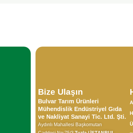
Bize Ulaşın
Bulvar Tarım Ürünleri
A
Mühendislik Endüstriyel Gıda
H
ve Nakliyat Sanayi Tic. Ltd. Şti.
Ü
Aydınlı Mahallesi Başkomutan
Caddesi No:75/3
Tuzla / İSTANBUL